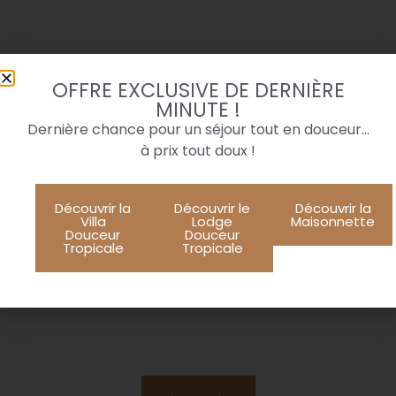
Réservez maintenant
la Villa Douceur
OFFRE EXCLUSIVE DE DERNIÈRE
Tropicale
MINUTE !
Dernière chance pour un séjour tout en douceur…
à prix tout doux !
Découvrir la
Découvrir le
Découvrir la
Villa
Lodge
Maisonnette
Douceur
Douceur
Tropicale
Tropicale